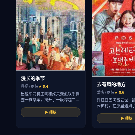
漫长的季节
去有风的地方
悬疑 / 剧情
★ 9.4
爱情 / 剧情
★ 8.6
出租车司机王响和妹夫龚彪联手调
查一桩悬案，揭开了一段跨越二
许红豆因闺蜜去世，
十…
云苗村，在那里遇到
的…
▶ 播放
▶ 播放