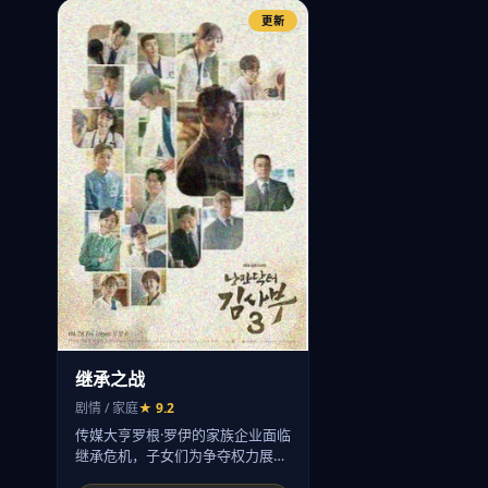
更新
继承之战
剧情 / 家庭
★ 9.2
传媒大亨罗根·罗伊的家族企业面临
继承危机，子女们为争夺权力展…