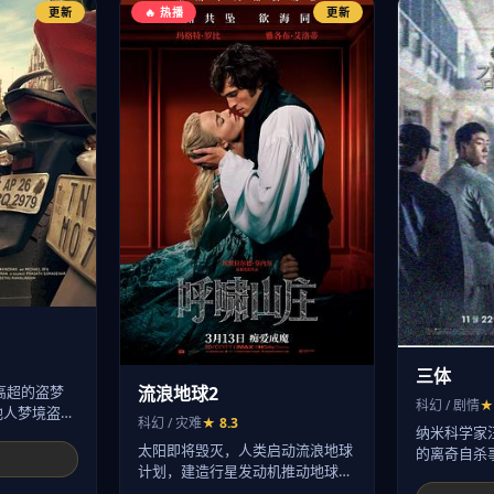
更新
🔥 热播
更新
三体
流浪地球2
高超的盗梦
科幻 / 剧情
★
他人梦境盗
科幻 / 灾难
★ 8.3
纳米科学家
太阳即将毁灭，人类启动流浪地球
的离奇自杀
计划，建造行星发动机推动地球
为…
逃…