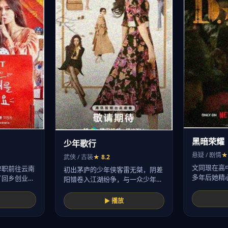
黑暗荣耀
少年歌行
悬疑 / 剧情
★
武侠 / 古装
★ 8.2
文同珢在高
辞职前往云南
初出茅庐的少年侠客雷无桀，阴差
多年后她精
了回乡创业
阳错卷入江湖纷争，与一众少年
划…
英…
▶ 播放