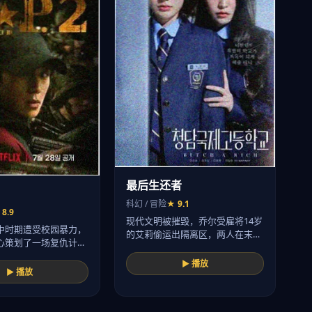
最后生还者
科幻 / 冒险
★ 9.1
 8.9
现代文明被摧毁，乔尔受雇将14岁
中时期遭受校园暴力，
的艾莉偷运出隔离区，两人在末…
心策划了一场复仇计
▶ 播放
▶ 播放