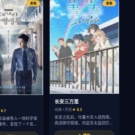
更新
更新
长安三万里
动画 / 历史
★ 8.3
 8.7
安史之乱后，吐蕃大军入侵西南，
汪淼被卷入一场科学家
高适困守孤城，向监军太监回忆
事件，发现了一个名
起…