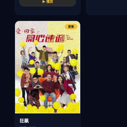
▶ 播放
更新
狂飙