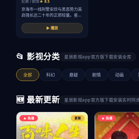
犯罪 / 剧情
★ 8.5
京海市一线刑警安欣与黑恶势力高
启强长达二十年的正邪较量。星
辰…
▶ 播放
📂 影视分类
星辰影视app官方版下载安装全库
全部
科幻
悬疑
剧情
动画
🆕 最新更新
星辰影视app官方版下载安装实时同
🔥 热播
更新
🔥 热播