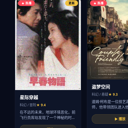
🔥 热播
更新
🔥 热播
盗梦空间
科幻 / 悬疑
★ 9.3
星际穿越
道姆·柯布是一位技艺
科幻 / 冒险
★ 9.4
师，他带领团队进入
在不远的未来，地球环境恶化，前
取…
飞行员库珀发现了一个神秘的时
▶ 播放
空…